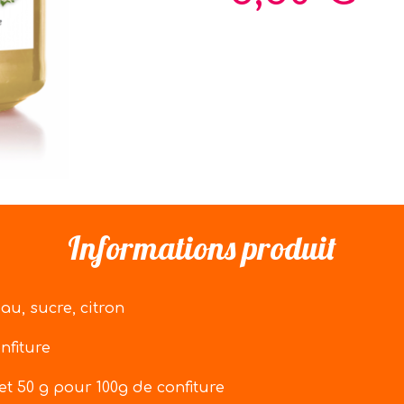
Informations produit
au, sucre, citron
nfiture
 et 50 g pour 100g de confiture