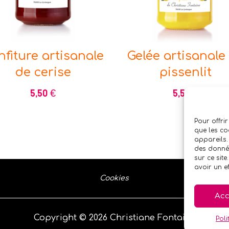
nfiture artisanale
Gelée artisanale
de cerise
pissenlit
5,50
€
5,50
€
Pour offrir
que les co
appareils.
des donnée
sur ce sit
avoir un ef
Cookies
Acc
Copyright © 2026 Christiane Fontaine
Poli