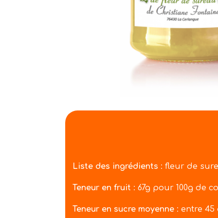
Liste des ingrédients
: fleur de sure
Teneur en fruit
: 67g pour 100g de co
Teneur en sucre moyenne
: entre 45