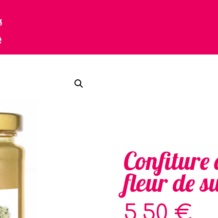
Confiture 
fleur de s
5,50
€