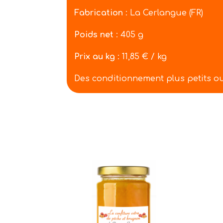
Fabrication
: La Cerlangue (FR)
Poids net
: 405 g
Prix au kg
: 11,85 € / kg
Des conditionnement plus petits o