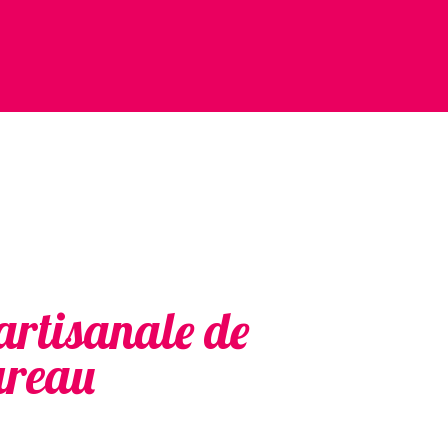
artisanale de
ureau