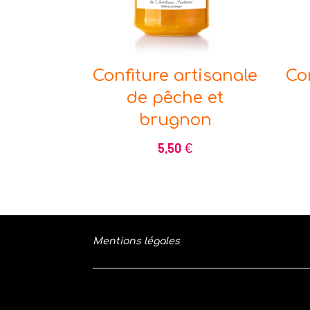
Confiture artisanale
Co
de pêche et
brugnon
5,50
€
Mentions légales