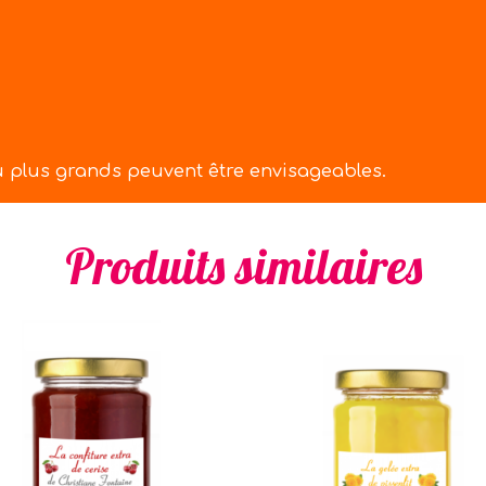
u plus grands peuvent être envisageables.
Produits similaires